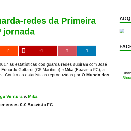
uarda-redes da Primeira
ADQU
ª jornada
FAC
+1
/2017 as estatísticas dos guarda-redes subiram com José
), Eduardo Gottardi (CS Marítimo) e Mika (Boavista FC), a
Unabl
s. Confira as estatísticas reproduzidas por
O Mundo dos
Show
go Ventura
v.
Mika
enenses 0-0 Boavista FC