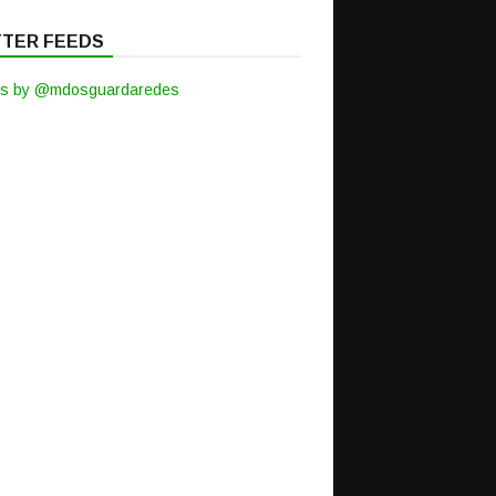
TTER FEEDS
s by @mdosguardaredes