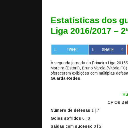
Estatísticas dos g
Liga 2016/2017 – 2
TWEET
SHARE
0
À segunda jornada da Primeira Liga 2016
Moreira (Estoril), Bruno Varela (Vitória FC
oferecerem exibições com múltiplas defesa
Guarda-Redes
.
Hu
CF Os Bel
Número de defesas
1 | 7
Golos sofridos
0 | 0
Saídas com sucesso
0 | 2