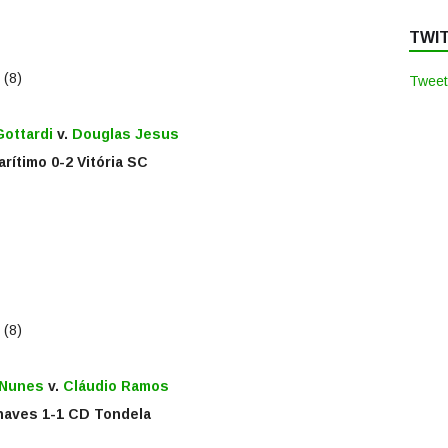
TWI
 (8)
Tweet
ottardi
v.
Douglas Jesus
rítimo 0-2 Vitória SC
 (8)
 Nunes
v.
Cláudio Ramos
aves 1-1 CD Tondela