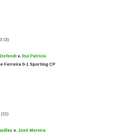
13 (3)
 Defendi
v.
Rui Patrício
e Ferreira 0-1 Sporting CP
 (11)
asillas
v.
José Moreira