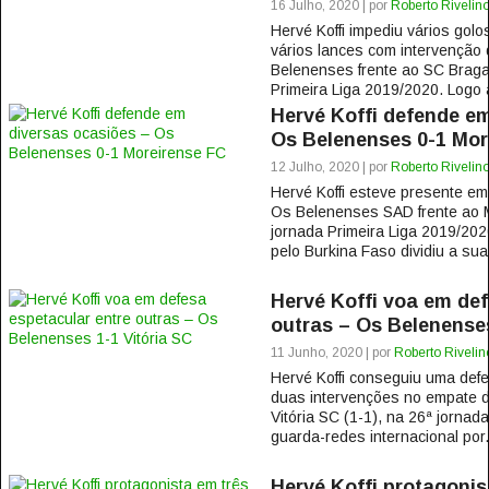
16 Julho, 2020 | por
Roberto Rivelin
Hervé Koffi impediu vários golo
vários lances com intervenção 
Belenenses frente ao SC Braga 
Primeira Liga 2019/2020. Logo 
Hervé Koffi defende em
Os Belenenses 0-1 Mor
12 Julho, 2020 | por
Roberto Rivelin
Hervé Koffi esteve presente em
Os Belenenses SAD frente ao M
jornada Primeira Liga 2019/202
pelo Burkina Faso dividiu a sua
Hervé Koffi voa em def
outras – Os Belenenses
11 Junho, 2020 | por
Roberto Rivelin
Hervé Koffi conseguiu uma def
duas intervenções no empate 
Vitória SC (1-1), na 26ª jornad
guarda-redes internacional por.
Hervé Koffi protagonis