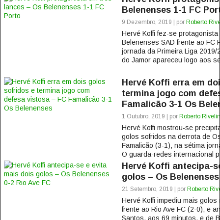
Belenenses 1-1 FC Por
9 Dezembro, 2019 | por
Roberto Rive
Hervé Koffi fez-se protagonist
Belenenses SAD frente ao FC Po
jornada da Primeira Liga 2019
do Jamor apareceu logo aos sei
Hervé Koffi erra em doi
termina jogo com defe
Famalicão 3-1 Os Bele
1 Outubro, 2019 | por
Roberto Riveli
Hervé Koffi mostrou-se precipi
golos sofridos na derrota de 
Famalicão (3-1), na sétima jor
O guarda-redes internacional po
Hervé Koffi antecipa-s
golos – Os Belenenses
21 Setembro, 2019 | por
Roberto Riv
Hervé Koffi impediu mais golos
frente ao Rio Ave FC (2-0), e 
Santos, aos 69 minutos, e de 