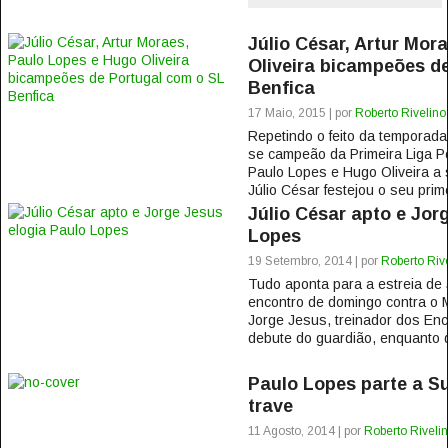
Júlio César, Artur Mor
Oliveira bicampeões d
Benfica
17 Maio, 2015 | por
Roberto Rivelino
Repetindo o feito da temporada
se campeão da Primeira Liga P
Paulo Lopes e Hugo Oliveira a
Júlio César festejou o seu prime
Júlio César apto e Jor
Lopes
19 Setembro, 2014 | por
Roberto Riv
Tudo aponta para a estreia de 
encontro de domingo contra o M
Jorge Jesus, treinador dos Enc
debute do guardião, enquanto d
Paulo Lopes parte a S
trave
11 Agosto, 2014 | por
Roberto Riveli