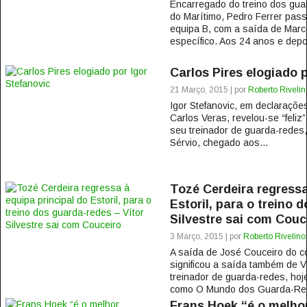
Encarregado do treino dos gua
do Marítimo, Pedro Ferrer pass
equipa B, com a saída de Marco
específico. Aos 24 anos e depoi
Carlos Pires elogiado 
21 Março, 2015 | por
Roberto Rivelin
Igor Stefanovic, em declarações
Carlos Veras, revelou-se “feli
seu treinador de guarda-redes,
Sérvio, chegado aos...
Tozé Cerdeira regressa
Estoril, para o treino 
Silvestre sai com Couc
3 Março, 2015 | por
Roberto Rivelino
A saída de José Couceiro do co
significou a saída também de Ví
treinador de guarda-redes, hoj
como O Mundo dos Guarda-Red
Frans Hoek “é o melhor