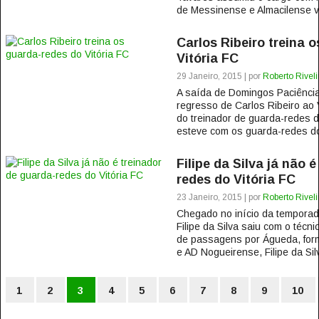
de Messinense e Almacilense vol
Carlos Ribeiro treina 
Vitória FC
29 Janeiro, 2015 | por
Roberto Rivel
A saída de Domingos Paciência c
regresso de Carlos Ribeiro ao 
do treinador de guarda-redes d
esteve com os guarda-redes do
Filipe da Silva já não 
redes do Vitória FC
23 Janeiro, 2015 | por
Roberto Rivel
Chegado no início da tempora
Filipe da Silva saiu com o técni
de passagens por Águeda, for
e AD Nogueirense, Filipe da Silva
1
2
3
4
5
6
7
8
9
10