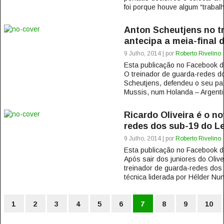
foi porque houve algum “trabalh
Anton Scheutjens no t
antecipa a meia-final 
9 Julho, 2014 | por
Roberto Rivelino
Esta publicação no Facebook
O treinador de guarda-redes 
Scheutjens, defendeu o seu pa
Mussis, num Holanda – Argentin
Ricardo Oliveira é o n
redes dos sub-19 do L
9 Julho, 2014 | por
Roberto Rivelino
Esta publicação no Facebook
Após sair dos juniores do Olive
treinador de guarda-redes dos
técnica liderada por Hélder Nun
1
2
3
4
5
6
7
8
9
10